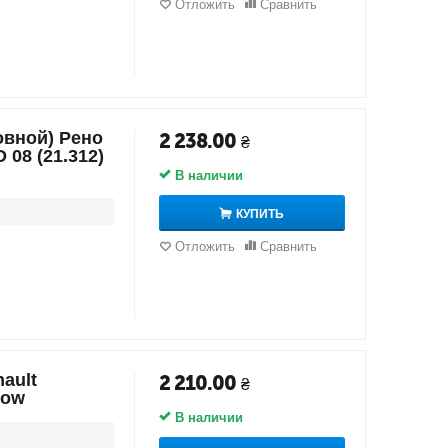
Отложить
Сравнить
овной) Рено
2 238.00
₴
D 08 (21.312)
В наличии
КУПИТЬ
Отложить
Сравнить
ault
2 210.00
₴
row
В наличии