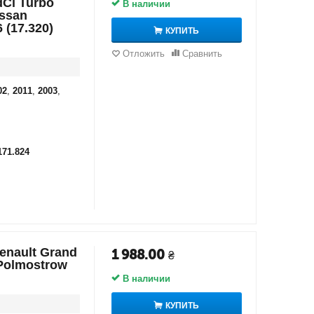
 dCi Turbo
В наличии
issan
 (17.320)
КУПИТЬ
Отложить
Сравнить
02
,
2011
,
2003
,
171.824
enault Grand
1 988.00
₴
) Polmostrow
В наличии
КУПИТЬ