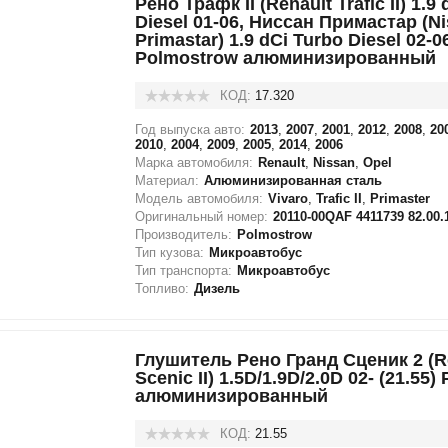
Рено Трафк II (Renault Trafic II) 1.9
Diesel 01-06, Ниссан Примастар (N
Primastar) 1.9 dCi Turbo Diesel 02-06
Polmostrow алюминизированный
КОД:
17.320
Год выпуска авто:
2013
,
2007
,
2001
,
2012
,
2008
,
20
2010
,
2004
,
2009
,
2005
,
2014
,
2006
Марка автомобиля:
Renault
,
Nissan
,
Opel
Материал:
Алюминизированная сталь
Модель автомобиля:
Vivaro
,
Trafic II
,
Primaster
Оригинальный номер:
20110-00QAF 4411739 82.00.
Производитель:
Polmostrow
Тип кузова:
Микроавтобус
Тип транспорта:
Микроавтобус
Топливо:
Дизель
Глушитель Рено Гранд Сценик 2 (R
Scenic II) 1.5D/1.9D/2.0D 02- (21.55
алюминизированный
КОД:
21.55