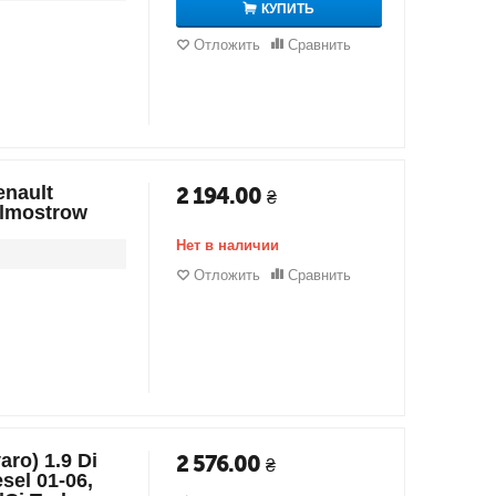
КУПИТЬ
Отложить
Сравнить
nault
2 194.00
₴
olmostrow
Нет в наличии
Отложить
Сравнить
ro) 1.9 Di
2 576.00
₴
sel 01-06,