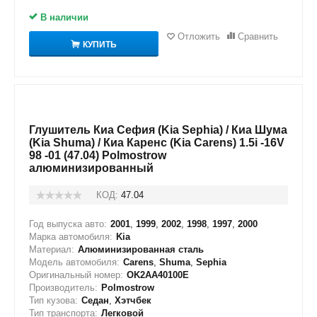
В наличии
Отложить
Сравнить
КУПИТЬ
Глушитель Киа Сефия (Kia Sephia) / Киа Шума
(Kia Shuma) / Киа Каренс (Kia Carens) 1.5i -16V
98 -01 (47.04) Polmostrow
алюминизированный
КОД:
47.04
Год выпуска авто:
2001
,
1999
,
2002
,
1998
,
1997
,
2000
Марка автомобиля:
Kia
Материал:
Алюминизированная сталь
Модель автомобиля:
Carens
,
Shuma
,
Sephia
Оригинальный номер:
OK2AA40100E
Производитель:
Polmostrow
Тип кузова:
Седан
,
Хэтчбек
Тип транспорта:
Легковой