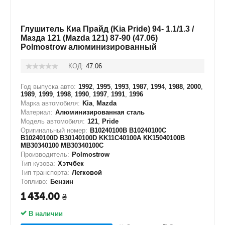
Глушитель Киа Прайд (Kia Pride) 94- 1.1/1.3 /
Мазда 121 (Mazda 121) 87-90 (47.06)
Polmostrow алюминизированный
КОД:
47.06
Год выпуска авто:
1992
,
1995
,
1993
,
1987
,
1994
,
1988
,
2000
,
1989
,
1999
,
1998
,
1990
,
1997
,
1991
,
1996
Марка автомобиля:
Kia
,
Mazda
Материал:
Алюминизированная сталь
Модель автомобиля:
121
,
Pride
Оригинальный номер:
B10240100B B10240100C
B10240100D B30140100D KK11C40100A KK15040100B
MB30340100 MB30340100C
Производитель:
Polmostrow
Тип кузова:
Хэтчбек
Тип транспорта:
Легковой
Топливо:
Бензин
1 434.00
₴
В наличии