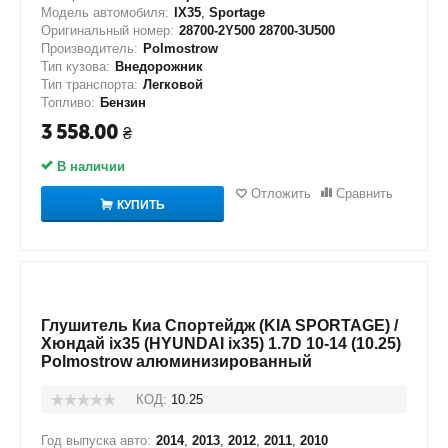
Модель автомобиля:
IX35
,
Sportage
Оригинальный номер:
28700-2Y500 28700-3U500
Производитель:
Polmostrow
Тип кузова:
Внедорожник
Тип транспорта:
Легковой
Топливо:
Бензин
3 558.00
₴
В наличии
Отложить
Сравнить
КУПИТЬ
Глушитель Киа Спортейдж (KIA SPORTAGE) /
Хюндай ix35 (HYUNDAI ix35) 1.7D 10-14 (10.25)
Polmostrow алюминизированный
КОД:
10.25
Год выпуска авто:
2014
,
2013
,
2012
,
2011
,
2010