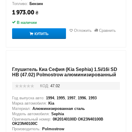
Топливо:
Бензин
1 973.00
₴
В наличии
Отложить
Сравнить
КУПИТЬ
Глушитель Киа Сефия (Kia Sephia) 1.5i/16i SD
HB (47.02) Polmostrow алюминизированный
КОД:
47.02
Год выпуска авто:
1994
,
1995
,
1997
,
1996
,
1993
Марка автомобиля:
Kia
Материал:
Алюминизированная сталь
Модель автомобиля:
Sephia
Оригинальный номер:
0K20140100D OK23N40100B
OK23N40100C
Производитель:
Polmostrow