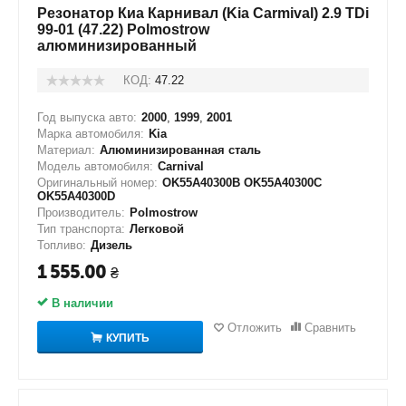
Резонатор Киа Карнивал (Kia Carmival) 2.9 TDi
99-01 (47.22) Polmostrow
алюминизированный
КОД:
47.22
Год выпуска авто:
2000
,
1999
,
2001
Марка автомобиля:
Kia
Материал:
Алюминизированная сталь
Модель автомобиля:
Carnival
Оригинальный номер:
OK55A40300B OK55A40300C
OK55A40300D
Производитель:
Polmostrow
Тип транспорта:
Легковой
Топливо:
Дизель
1 555.00
₴
В наличии
Отложить
Сравнить
КУПИТЬ