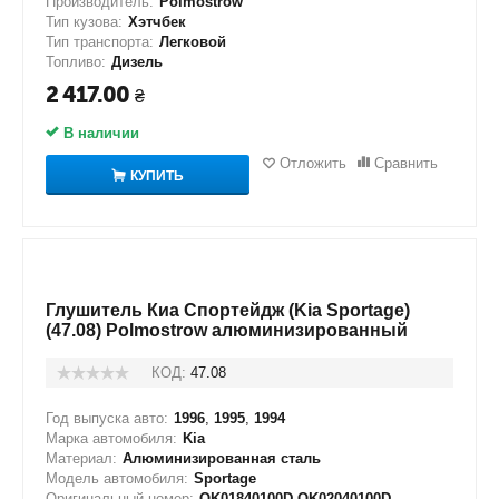
Производитель:
Polmostrow
Тип кузова:
Хэтчбек
Тип транспорта:
Легковой
Топливо:
Дизель
2 417.00
₴
В наличии
Отложить
Сравнить
КУПИТЬ
Глушитель Киа Спортейдж (Kia Sportage)
(47.08) Polmostrow алюминизированный
КОД:
47.08
Год выпуска авто:
1996
,
1995
,
1994
Марка автомобиля:
Kia
Материал:
Алюминизированная сталь
Модель автомобиля:
Sportage
Оригинальный номер:
OK01840100D OK02040100D