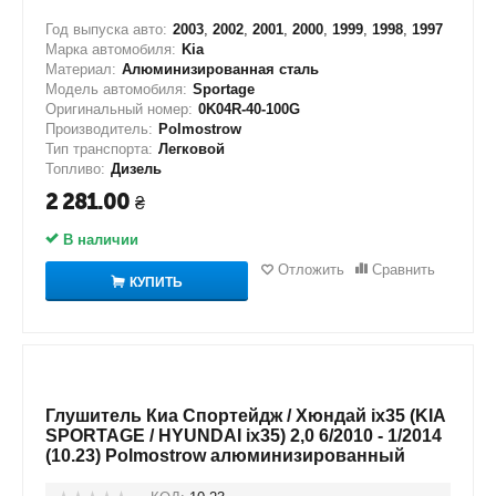
Год выпуска авто:
2003
,
2002
,
2001
,
2000
,
1999
,
1998
,
1997
Марка автомобиля:
Kia
Материал:
Алюминизированная сталь
Модель автомобиля:
Sportage
Оригинальный номер:
0K04R-40-100G
Производитель:
Polmostrow
Тип транспорта:
Легковой
Топливо:
Дизель
2 281.00
₴
В наличии
Отложить
Сравнить
КУПИТЬ
Глушитель Киа Спортейдж / Хюндай ix35 (KIA
SPORTAGE / HYUNDAI ix35) 2,0 6/2010 - 1/2014
(10.23) Polmostrow алюминизированный