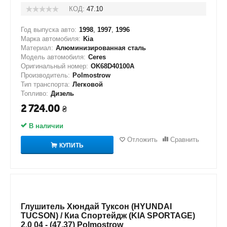
КОД:
47.10
Год выпуска авто:
1998
,
1997
,
1996
Марка автомобиля:
Kia
Материал:
Алюминизированная сталь
Модель автомобиля:
Ceres
Оригинальный номер:
OK68D40100A
Производитель:
Polmostrow
Тип транспорта:
Легковой
Топливо:
Дизель
2 724.00
₴
В наличии
Отложить
Сравнить
КУПИТЬ
Глушитель Хюндай Туксон (HYUNDAI
TUCSON) / Киа Спортейдж (KIA SPORTAGE)
2.0 04 - (47.37) Polmostrow