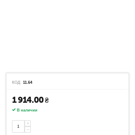
КОД:
11.64
1 914.00
₴
В наличии
+
−