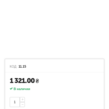
КОД:
11.15
1 321.00
₴
В наличии
+
−