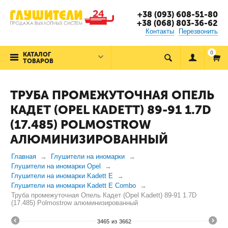
+38 (093) 608-51-80
+38 (068) 803-36-62
Контакты
Перезвонить
0
КАТАЛОГ
ТОВАРОВ
ТРУБА ПРОМЕЖУТОЧНАЯ ОПЕЛЬ
КАДЕТ (OPEL KADETT) 89-91 1.7D
(17.485) POLMOSTROW
АЛЮМИНИЗИРОВАННЫЙ
Главная
Глушители на иномарки
Глушители на иномарки Opel
Глушители на иномарки Kadett E
Глушители на иномарки Kadett E Combo
Труба промежуточная Опель Кадет (Opel Kadett) 89-91 1.7D
(17.485) Polmostrow алюминизированный
3465
из
3662