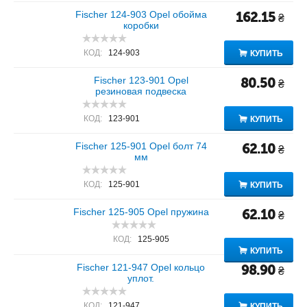
Fischer 124-903 Opel обойма
162.15
₴
коробки
КОД:
124-903
КУПИТЬ
Fischer 123-901 Opel
80.50
₴
резиновая подвеска
КОД:
123-901
КУПИТЬ
Fischer 125-901 Opel болт 74
62.10
₴
мм
КОД:
125-901
КУПИТЬ
Fischer 125-905 Opel пружина
62.10
₴
КОД:
125-905
КУПИТЬ
Fischer 121-947 Opel кольцо
98.90
₴
уплот.
КОД:
121-947
КУПИТЬ