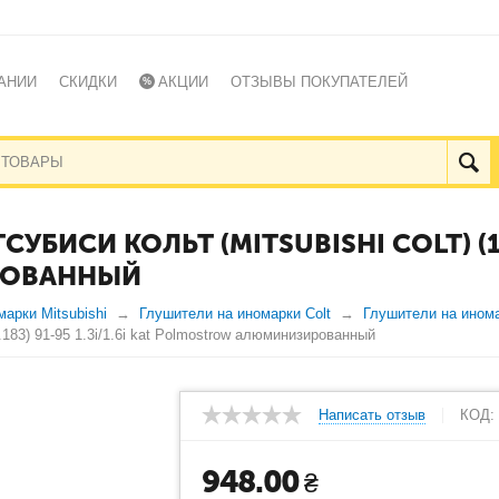
АНИИ
СКИДКИ
АКЦИИ
ОТЗЫВЫ ПОКУПАТЕЛЕЙ
ИСИ КОЛЬТ (MITSUBISHI COLT) (14.1
РОВАННЫЙ
арки Mitsubishi
Глушители на иномарки Colt
Глушители на инома
.183) 91-95 1.3i/1.6i kat Polmostrow алюминизированный
Написать отзыв
КОД:
948.00
₴