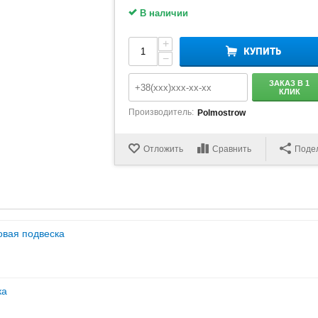
В наличии
+
КУПИТЬ
−
ЗАКАЗ В 1
КЛИК
Производитель:
Polmostrow
Отложить
Сравнить
Поде
овая подвеска
ка