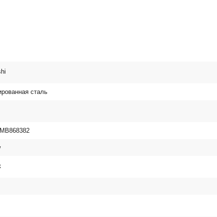
shi
рованная сталь
 MB868382
w
к