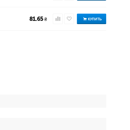
81.65
₴
КУПИТЬ