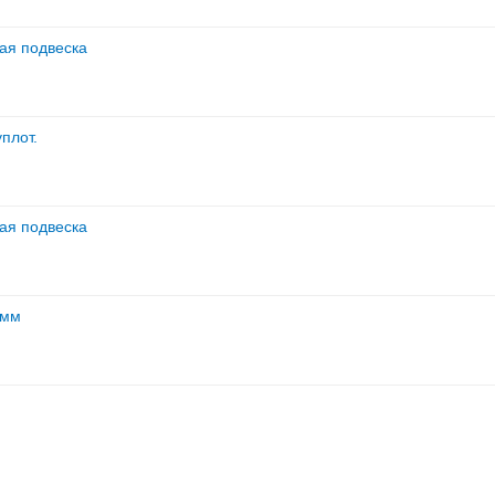
вая подвеска
уплот.
вая подвеска
 мм