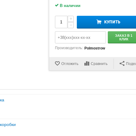
В наличии
+
КУПИТЬ
−
ЗАКАЗ В 1
КЛИК
Производитель:
Polmostrow
Отложить
Сравнить
Поде
ка
 коробки