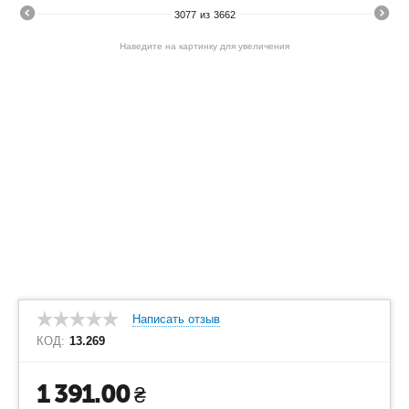
3077
из
3662
Наведите на картинку для увеличения
Написать отзыв
КОД:
13.269
1 391.00
₴