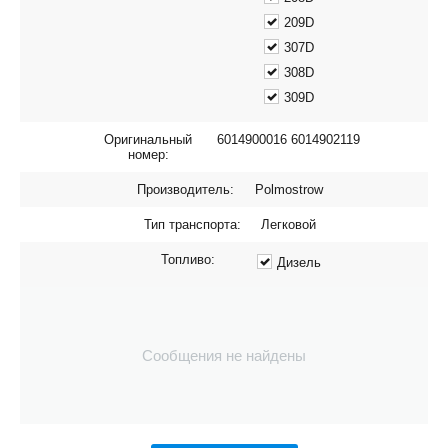
209D
307D
308D
309D
Оригинальный
6014900016 6014902119
номер:
Производитель:
Polmostrow
Тип транспорта:
Легковой
Топливо:
Дизель
Сообщения не найдены