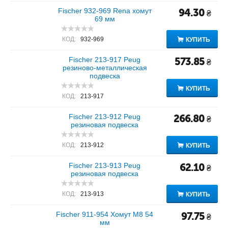
Fischer 932-969 Rena хомут
94.30
₴
69 мм
КОД:
932-969
КУПИТЬ
Fischer 213-917 Peug
573.85
₴
резиново-металлическая
подвеска
КУПИТЬ
КОД:
213-917
Fischer 213-912 Peug
266.80
₴
резиновая подвеска
КОД:
213-912
КУПИТЬ
Fischer 213-913 Peug
62.10
₴
резиновая подвеска
КОД:
213-913
КУПИТЬ
Fischer 911-954 Хомут M8 54
97.75
₴
мм