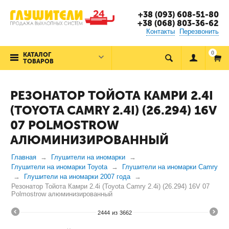
+38 (093) 608-51-80
+38 (068) 803-36-62
Контакты
Перезвонить
0
КАТАЛОГ
ТОВАРОВ
РЕЗОНАТОР ТОЙОТА КАМРИ 2.4I
(TOYOTA CAMRY 2.4I) (26.294) 16V
07 POLMOSTROW
АЛЮМИНИЗИРОВАННЫЙ
Главная
Глушители на иномарки
Глушители на иномарки Toyota
Глушители на иномарки Camry
Глушители на иномарки 2007 года
Резонатор Тойота Камри 2.4i (Toyota Camry 2.4i) (26.294) 16V 07
Polmostrow алюминизированный
2444
из
3662