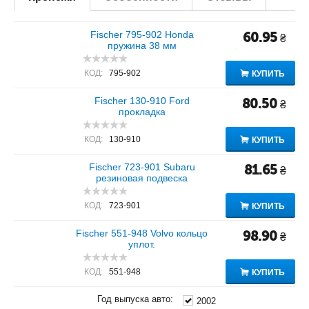
Fischer 795-902 Honda
60.95
₴
пружина 38 мм
КОД:
795-902
КУПИТЬ
Fischer 130-910 Ford
80.50
₴
прокладка
КОД:
130-910
КУПИТЬ
Fischer 723-901 Subaru
81.65
₴
резиновая подвеска
КОД:
723-901
КУПИТЬ
Fischer 551-948 Volvo кольцо
98.90
₴
уплот.
КОД:
551-948
КУПИТЬ
Год выпуска авто:
2002