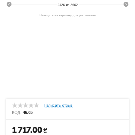
2426
из
3662
Наведите на картинку для увеличения
Написать отзыв
КОД:
46.05
1 717.00
₴