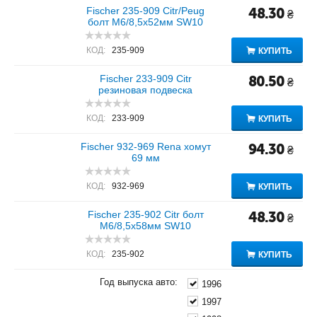
Fischer 235-909 Citr/Peug
48.30
₴
болт M6/8,5x52мм SW10
КОД:
235-909
КУПИТЬ
Fischer 233-909 Citr
80.50
₴
резиновая подвеска
КОД:
233-909
КУПИТЬ
Fischer 932-969 Rena хомут
94.30
₴
69 мм
КОД:
932-969
КУПИТЬ
Fischer 235-902 Citr болт
48.30
₴
M6/8,5x58мм SW10
КОД:
235-902
КУПИТЬ
Год выпуска авто:
1996
1997