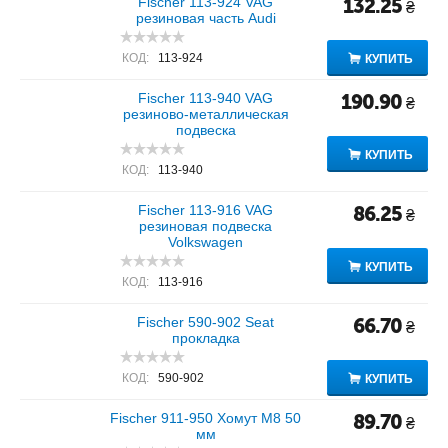
Fischer 113-924 VAG
132.25
₴
резиновая часть Audi
КОД:
113-924
КУПИТЬ
Fischer 113-940 VAG
190.90
₴
резиново-металлическая
подвеска
КУПИТЬ
КОД:
113-940
Fischer 113-916 VAG
86.25
₴
резиновая подвеска
Volkswagen
КУПИТЬ
КОД:
113-916
Fischer 590-902 Seat
66.70
₴
прокладка
КОД:
590-902
КУПИТЬ
Fischer 911-950 Хомут M8 50
89.70
₴
мм