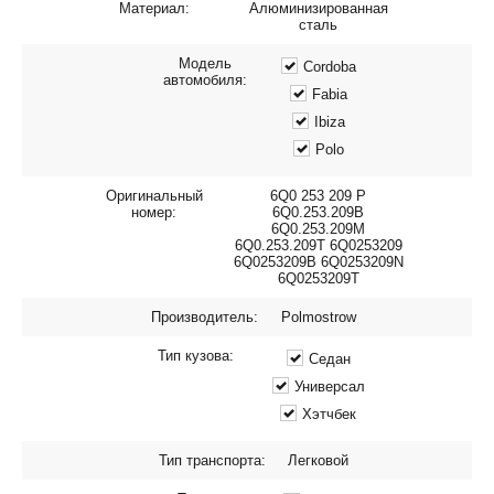
Материал:
Алюминизированная
сталь
Модель
Cordoba
автомобиля:
Fabia
Ibiza
Polo
Оригинальный
6Q0 253 209 P
номер:
6Q0.253.209B
6Q0.253.209M
6Q0.253.209T 6Q0253209
6Q0253209B 6Q0253209N
6Q0253209T
Производитель:
Polmostrow
Тип кузова:
Седан
Универсал
Хэтчбек
Тип транспорта:
Легковой