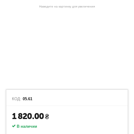
Наведите на картинку для увеличения
КОД:
05.61
1 820.00
₴
В наличии