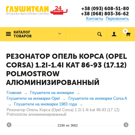
+38 (093) 608-51-80
+38 (068) 803-36-62
Контакты
Перезвонить
0
КАТАЛОГ
ТОВАРОВ
РЕЗОНАТОР ОПЕЛЬ КОРСА (OPEL
CORSA) 1.2I-1.4I KAT 86-93 (17.12)
POLMOSTROW
АЛЮМИНИЗИРОВАННЫЙ
Главная
Глушители на иномарки
Глушители на иномарки Opel
Глушители на иномарки Corsa A
Глушители на иномарки 1983 года
Резонатор Опель Корса (Opel Corsa) 1.2i-1.4i kat 86-93 (17.12)
Polmostrow алюминизированный
2190
из
3662