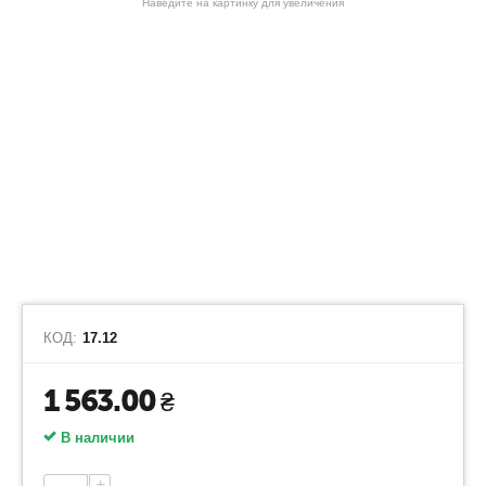
Наведите на картинку для увеличения
КОД:
17.12
1 563.00
₴
В наличии
+