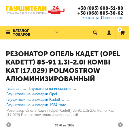
+38 (093) 608-51-80
+38 (068) 803-36-62
Контакты
Перезвонить
0
КАТАЛОГ
ТОВАРОВ
РЕЗОНАТОР ОПЕЛЬ КАДЕТ (OPEL
KADETT) 85-91 1.3I-2.0I KOMBI
KAT (17.029) POLMOSTROW
АЛЮМИНИЗИРОВАННЫЙ
Главная
Глушители на иномарки
Глушители на иномарки Opel
Глушители на иномарки Kadett E
Глушители на иномарки 1984 года
Резонатор Опель Кадет (Opel Kadett) 85-91 1.3i-2.0i kombi kat
(17.029) Polmostrow алюминизированный
2176
из
3662