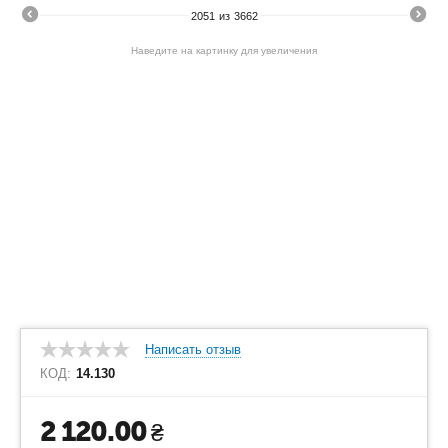
2051
из
3662
Наведите на картинку для увеличения
Написать отзыв
КОД:
14.130
2 120.00
₴