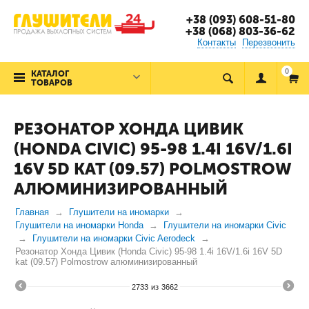
+38 (093) 608-51-80
+38 (068) 803-36-62
Контакты
Перезвонить
0
КАТАЛОГ
ТОВАРОВ
РЕЗОНАТОР ХОНДА ЦИВИК
(HONDA CIVIC) 95-98 1.4I 16V/1.6I
16V 5D KAT (09.57) POLMOSTROW
АЛЮМИНИЗИРОВАННЫЙ
Главная
Глушители на иномарки
Глушители на иномарки Honda
Глушители на иномарки Civic
Глушители на иномарки Civic Aerodeck
Резонатор Хонда Цивик (Honda Civic) 95-98 1.4i 16V/1.6i 16V 5D
kat (09.57) Polmostrow алюминизированный
2733
из
3662