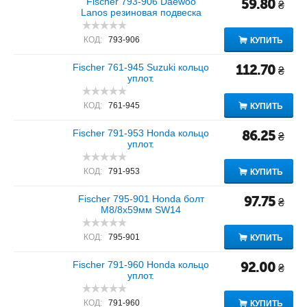
Fischer 793-906 Daewoo
59.80
₴
Lanos резиновая подвеска
КОД:
793-906
КУПИТЬ
Fischer 761-945 Suzuki кольцо
112.70
₴
уплот.
КОД:
761-945
КУПИТЬ
Fischer 791-953 Honda кольцо
86.25
₴
уплот.
КОД:
791-953
КУПИТЬ
Fischer 795-901 Honda болт
97.75
₴
M8/8x59мм SW14
КОД:
795-901
КУПИТЬ
Fischer 791-960 Honda кольцо
92.00
₴
уплот.
КОД:
791-960
КУПИТЬ