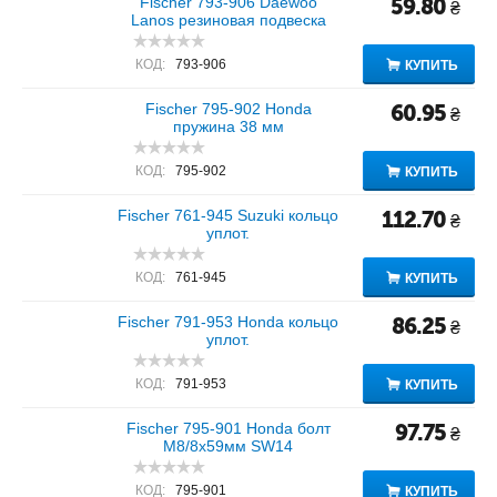
Fischer 793-906 Daewoo
59.80
₴
Lanos резиновая подвеска
КОД:
793-906
КУПИТЬ
Fischer 795-902 Honda
60.95
₴
пружина 38 мм
КОД:
795-902
КУПИТЬ
Fischer 761-945 Suzuki кольцо
112.70
₴
уплот.
КОД:
761-945
КУПИТЬ
Fischer 791-953 Honda кольцо
86.25
₴
уплот.
КОД:
791-953
КУПИТЬ
Fischer 795-901 Honda болт
97.75
₴
M8/8x59мм SW14
КОД:
795-901
КУПИТЬ