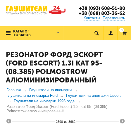
+38 (093) 608-51-80
+38 (068) 803-36-62
Контакты
Перезвонить
0
КАТАЛОГ
ТОВАРОВ
РЕЗОНАТОР ФОРД ЭСКОРТ
(FORD ESCORT) 1.3I KAT 95-
(08.385) POLMOSTROW
АЛЮМИНИЗИРОВАННЫЙ
Главная
Глушители на иномарки
Глушители на иномарки Ford
Глушители на иномарки Escort
Глушители на иномарки 1995 года
Резонатор Форд Эскорт (Ford Escort) 1.3I kat 95- (08.385)
Polmostrow алюминизированный
2690
из
3662