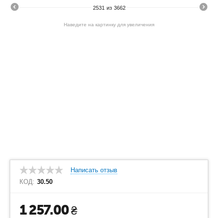
2531
из
3662
Наведите на картинку для увеличения
Написать отзыв
КОД:
30.50
1 257.00
₴