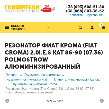
+38 (093) 608-51-80
+38 (068) 803-36-62
Контакты
Перезвонить
0
КАТАЛОГ
ТОВАРОВ
РЕЗОНАТОР ФИАТ КРОМА (FIAT
CROMA) 2.0I.E.S KAT 86-90 (07.36)
POLMOSTROW
АЛЮМИНИЗИРОВАННЫЙ
Главная
Глушители на иномарки
Глушители на иномарки Fiat
Глушители на иномарки Lancia
Глушители на иномарки Croma
Резонатор Фиат Крома (Fiat Croma) 2.0i.e.S kat 86-90 (07.36)
Polmostrow алюминизированный
2477
из
3662