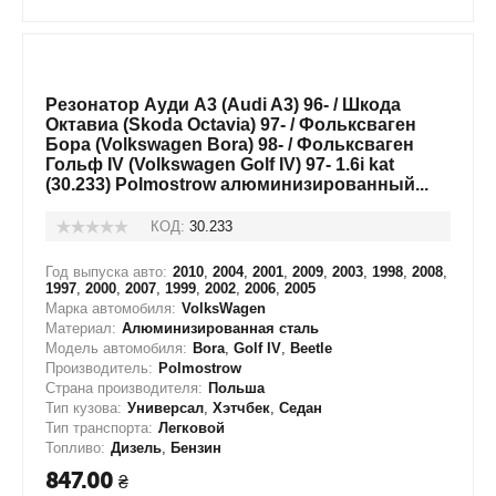
Резонатор Ауди А3 (Audi A3) 96- / Шкода
Октавиа (Skoda Octavia) 97- / Фольксваген
Бора (Volkswagen Bora) 98- / Фольксваген
Гольф IV (Volkswagen Golf IV) 97- 1.6i kat
(30.233) Polmostrow алюминизированный...
КОД:
30.233
Год выпуска авто:
2010
,
2004
,
2001
,
2009
,
2003
,
1998
,
2008
,
1997
,
2000
,
2007
,
1999
,
2002
,
2006
,
2005
Марка автомобиля:
VolksWagen
Материал:
Алюминизированная сталь
Модель автомобиля:
Bora
,
Golf IV
,
Beetle
Производитель:
Polmostrow
Страна производителя:
Польша
Тип кузова:
Универсал
,
Хэтчбек
,
Седан
Тип транспорта:
Легковой
Топливо:
Дизель
,
Бензин
847.00
₴