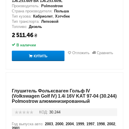
1J6.253.609 BA 1J6.253.609L
Производитель:
Polmostrow
Страна производителя:
Польша
Тип кузова:
Кабриолет
,
Хэтчбек
Тип транспорта:
Легковой
Топливо:
Дизель
2 511.46
₴
В наличии
Отложить
Сравнить
КУПИТЬ
Глушитель Фольксваген Гольф IV
(Volkswagen Golf IV) 1.4i 16V KAT 97-04 (30.244)
Polmostrow алюминизированный
КОД:
30.244
Год выпуска авто:
2003
,
2000
,
2004
,
1999
,
1997
,
1998
,
2002
,
2001