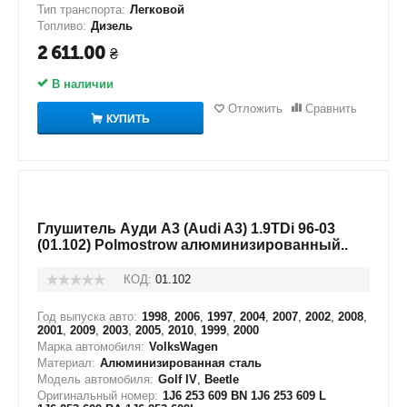
Тип транспорта:
Легковой
Топливо:
Дизель
2 611.00
₴
В наличии
Отложить
Сравнить
КУПИТЬ
Глушитель Ауди А3 (Audi A3) 1.9TDi 96-03
(01.102) Polmostrow алюминизированный..
КОД:
01.102
Год выпуска авто:
1998
,
2006
,
1997
,
2004
,
2007
,
2002
,
2008
,
2001
,
2009
,
2003
,
2005
,
2010
,
1999
,
2000
Марка автомобиля:
VolksWagen
Материал:
Алюминизированная сталь
Модель автомобиля:
Golf IV
,
Beetle
Оригинальный номер:
1J6 253 609 BN 1J6 253 609 L