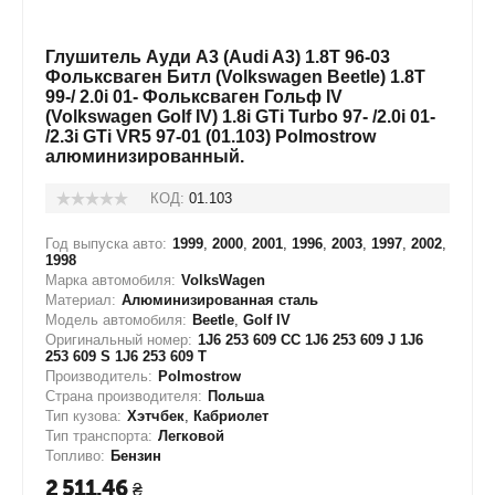
Глушитель Ауди А3 (Audi A3) 1.8T 96-03
Фольксваген Битл (Volkswagen Beetle) 1.8T
99-/ 2.0i 01- Фольксваген Гольф IV
(Volkswagen Golf IV) 1.8i GTi Turbo 97- /2.0i 01-
/2.3i GTi VR5 97-01 (01.103) Polmostrow
алюминизированный.
КОД:
01.103
Год выпуска авто:
1999
,
2000
,
2001
,
1996
,
2003
,
1997
,
2002
,
1998
Марка автомобиля:
VolksWagen
Материал:
Алюминизированная сталь
Модель автомобиля:
Beetle
,
Golf IV
Оригинальный номер:
1J6 253 609 CC 1J6 253 609 J 1J6
253 609 S 1J6 253 609 T
Производитель:
Polmostrow
Страна производителя:
Польша
Тип кузова:
Хэтчбек
,
Кабриолет
Тип транспорта:
Легковой
Топливо:
Бензин
2 511.46
₴