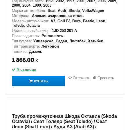
Год выпуска авто:
1998
,
2002
,
1997
,
2001
,
2007
,
2006
,
2005
,
2000
,
2004
,
1999
,
2003
Марка автомобиля:
Seat
,
Audi
,
Skoda
,
VolksWagen
Материал:
Алюминизированная сталь
Модель автомобиля:
A3
,
Golf IV
,
Bora
,
Beetle
,
Leon
,
Toledo
,
Octavia
Оригинальный номер:
1JD 253 201 A
Производитель:
Polmostrow
Тип кузова:
Универсал
,
Седан
,
Лифтбек
,
Хэтчбек
Тип транспорта:
Легковой
Топливо:
Дизель
1 866.00
₴
В наличии
Отложить
Сравнить
КУПИТЬ
Труба промежуточная Шкода Октавиа (Skoda
Octavia) / Сеат Толедо (Seat Toledo) / Сеат
Леон (Seat Leon) / Ауди А3 (Audi A3) /