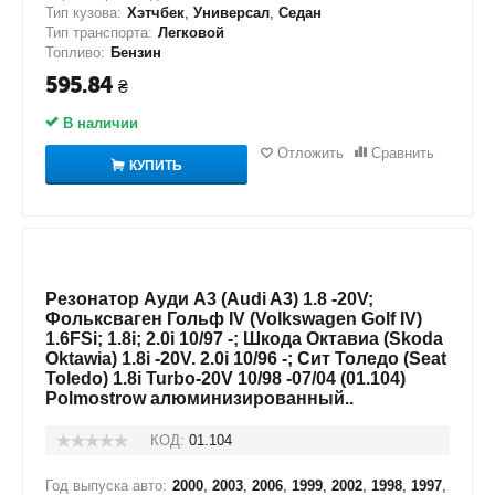
Тип кузова:
Хэтчбек
,
Универсал
,
Седан
Тип транспорта:
Легковой
Топливо:
Бензин
595.84
₴
В наличии
Отложить
Сравнить
КУПИТЬ
Резонатор Ауди А3 (Audi A3) 1.8 -20V;
Фольксваген Гольф IV (Volkswagen Golf IV)
1.6FSi; 1.8i; 2.0i 10/97 -; Шкода Октавиа (Skoda
Oktawia) 1.8i -20V. 2.0i 10/96 -; Сит Толедо (Seat
Toledo) 1.8i Turbo-20V 10/98 -07/04 (01.104)
Polmostrow алюминизированный..
КОД:
01.104
Год выпуска авто:
2000
,
2003
,
2006
,
1999
,
2002
,
1998
,
1997
,