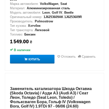
Марка автомобиля:
VolksWagen
,
Seat
Материал:
Алюминизированная сталь
Модель автомобиля:
Leon
,
Golf IV
,
Beetle
Оригинальный номер:
1J6253609AK 1J6253609R
Производитель:
Polmostrow
Тип кузова:
Хэтчбек
Тип транспорта:
Легковой
Топливо:
Бензин
1 549.00
₴
В наличии
Отложить
Сравнить
КУПИТЬ
Заменитель катализатора Шкода Октавиа
(Skoda Octavia) / Ауди А3 (Audi A3) / Сеат
Леон, Толедо (Seat Leon, Toledo) /
Фольксваген Бора, Гольф IV (Volkswagen
Bora, Golf IV) 1.9TDi 97 - 06/06 (24.60)