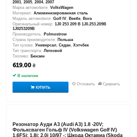
2001
,
2005
,
2004
,
2007
Марка автомобиля:
VolksWagen
Материал:
Алюминизированная сталь
Модель автомобиля:
Golf IV
,
Beetle
,
Bora
Оригинальный номер:
1J0 253 209 B 1J0.253.209B
1J0253209B
Производитель:
Polmostrow
Страна производителя:
Польша
Тип кузова:
Универсал
,
Седан
,
Хэтчбек
Тип транспорта:
Легковой
Топливо:
Бензин
619.00
₴
В наличии
Отложить
Сравнить
КУПИТЬ
Резонатор Ауди А3 (Audi A3) 1.8 -20V;
Фольксваген Гольф IV (Volkswagen Golf IV)
1.6FSi; 1.8i; 2.0i 10/97 -; Шкода Октавиа (Skoda