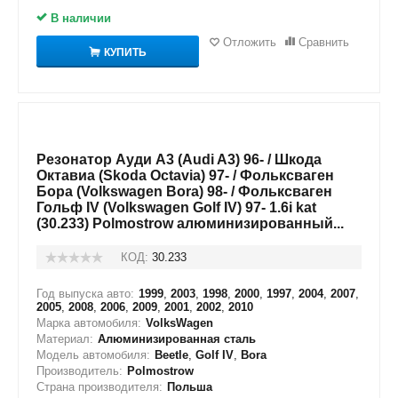
В наличии
Отложить
Сравнить
КУПИТЬ
Резонатор Ауди А3 (Audi A3) 96- / Шкода
Октавиа (Skoda Octavia) 97- / Фольксваген
Бора (Volkswagen Bora) 98- / Фольксваген
Гольф IV (Volkswagen Golf IV) 97- 1.6i kat
(30.233) Polmostrow алюминизированный...
КОД:
30.233
Год выпуска авто:
1999
,
2003
,
1998
,
2000
,
1997
,
2004
,
2007
,
2005
,
2008
,
2006
,
2009
,
2001
,
2002
,
2010
Марка автомобиля:
VolksWagen
Материал:
Алюминизированная сталь
Модель автомобиля:
Beetle
,
Golf IV
,
Bora
Производитель:
Polmostrow
Страна производителя:
Польша