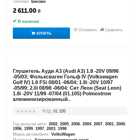
Топливо:
Бензин
2 611.00
₴
В наличии
Отложить
Сравнить
КУПИТЬ
Глушитель Ауди А3 (Audi A3) 1.8 -20V 09/96
-05/03; Фольксваген Гольф IV (Volkswagen
Golf IV) 1.6 FSi 08/01 -06/04; 1.8i -20V 10/97
-05/99; 2.0i 08/98 -06/04; Сит Леон (Seat Leon)
1.8i -20V 11/99 -07/04 (01.105) Polmostrow
алюминизированный..
КОД:
01.105
Год выпуска авто:
2002
,
2005
,
2006
,
2004
,
2007
,
2001
,
2000
,
1996
,
1999
,
1997
,
2003
,
1998
Марка автомобиля:
VolksWagen
Материал:
Алюминизированная сталь