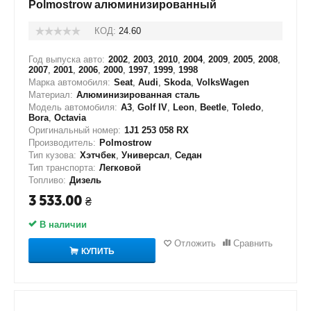
Polmostrow алюминизированный
КОД:
24.60
Год выпуска авто:
2002
,
2003
,
2010
,
2004
,
2009
,
2005
,
2008
,
2007
,
2001
,
2006
,
2000
,
1997
,
1999
,
1998
Марка автомобиля:
Seat
,
Audi
,
Skoda
,
VolksWagen
Материал:
Алюминизированная сталь
Модель автомобиля:
A3
,
Golf IV
,
Leon
,
Beetle
,
Toledo
,
Bora
,
Octavia
Оригинальный номер:
1J1 253 058 RX
Производитель:
Polmostrow
Тип кузова:
Хэтчбек
,
Универсал
,
Седан
Тип транспорта:
Легковой
Топливо:
Дизель
3 533.00
₴
В наличии
Отложить
Сравнить
КУПИТЬ