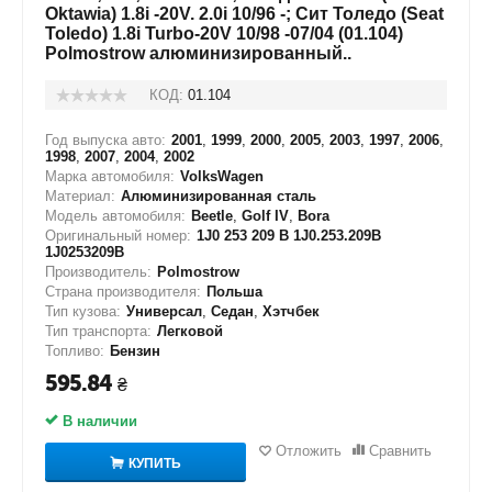
Oktawia) 1.8i -20V. 2.0i 10/96 -; Сит Толедо (Seat
Toledo) 1.8i Turbo-20V 10/98 -07/04 (01.104)
Polmostrow алюминизированный..
КОД:
01.104
Год выпуска авто:
2001
,
1999
,
2000
,
2005
,
2003
,
1997
,
2006
,
1998
,
2007
,
2004
,
2002
Марка автомобиля:
VolksWagen
Материал:
Алюминизированная сталь
Модель автомобиля:
Beetle
,
Golf IV
,
Bora
Оригинальный номер:
1J0 253 209 B 1J0.253.209B
1J0253209B
Производитель:
Polmostrow
Страна производителя:
Польша
Тип кузова:
Универсал
,
Седан
,
Хэтчбек
Тип транспорта:
Легковой
Топливо:
Бензин
595.84
₴
В наличии
Отложить
Сравнить
КУПИТЬ