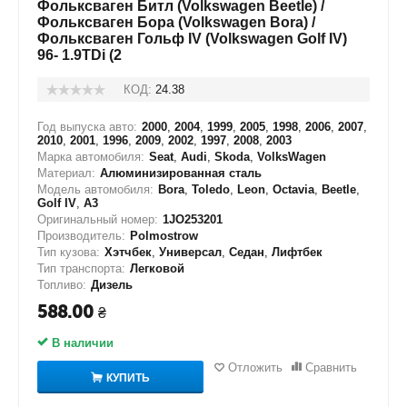
Фольксваген Битл (Volkswagen Beetle) /
Фольксваген Бора (Volkswagen Bora) /
Фольксваген Гольф IV (Volkswagen Golf IV)
96- 1.9TDi (2
КОД:
24.38
Год выпуска авто:
2000
,
2004
,
1999
,
2005
,
1998
,
2006
,
2007
,
2010
,
2001
,
1996
,
2009
,
2002
,
1997
,
2008
,
2003
Марка автомобиля:
Seat
,
Audi
,
Skoda
,
VolksWagen
Материал:
Алюминизированная сталь
Модель автомобиля:
Bora
,
Toledo
,
Leon
,
Octavia
,
Beetle
,
Golf IV
,
A3
Оригинальный номер:
1JO253201
Производитель:
Polmostrow
Тип кузова:
Хэтчбек
,
Универсал
,
Седан
,
Лифтбек
Тип транспорта:
Легковой
Топливо:
Дизель
588.00
₴
В наличии
Отложить
Сравнить
КУПИТЬ