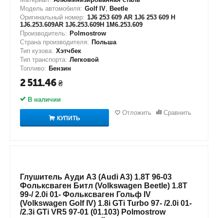
Модель автомобиля:
Golf IV
,
Beetle
Оригинальный номер:
1J6 253 609 AR 1J6 253 609 H
1J6.253.609AR 1J6.253.609H 1M6.253.609
Производитель:
Polmostrow
Страна производителя:
Польша
Тип кузова:
Хэтчбек
Тип транспорта:
Легковой
Топливо:
Бензин
2 511.46
₴
В наличии
Отложить
Сравнить
КУПИТЬ
Глушитель Ауди А3 (Audi A3) 1.8T 96-03
Фольксваген Битл (Volkswagen Beetle) 1.8T
99-/ 2.0i 01- Фольксваген Гольф IV
(Volkswagen Golf IV) 1.8i GTi Turbo 97- /2.0i 01-
/2.3i GTi VR5 97-01 (01.103) Polmostrow