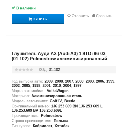
В наличии
Отложить
Сравнить
КУПИТЬ
Глушитель Ауди А3 (Audi A3) 1.9TDi 96-03
(01.102) Polmostrow алюминизированный..
КОД:
01.102
Год выпуска авто:
2009
,
2008
,
2007
,
2000
,
2003
,
2006
,
1999
,
2002
,
2005
,
1998
,
2001
,
2010
,
2004
,
1997
Марка автомобиля:
VolksWagen
Материал:
Алюминизированная сталь
Модель автомобиля:
Golf IV
,
Beetle
Оригинальный номер:
1J6 253 609 BN 1J6 253 609 L
1J6.253.609 BA 1J6.253.609L
Производитель:
Polmostrow
Страна производителя:
Польша
Тип кузова:
Кабриолет
,
Хэтчбек