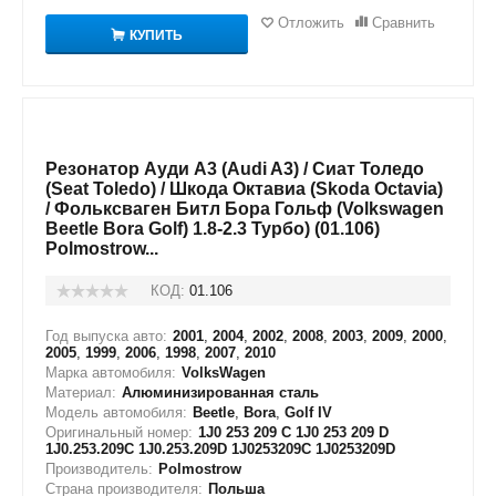
Отложить
Сравнить
КУПИТЬ
Резонатор Ауди А3 (Audi A3) / Сиат Толедо
(Seat Toledo) / Шкода Октавиа (Skoda Octavia)
/ Фольксваген Битл Бора Гольф (Volkswagen
Beetle Bora Golf) 1.8-2.3 Турбо) (01.106)
Polmostrow...
КОД:
01.106
Год выпуска авто:
2001
,
2004
,
2002
,
2008
,
2003
,
2009
,
2000
,
2005
,
1999
,
2006
,
1998
,
2007
,
2010
Марка автомобиля:
VolksWagen
Материал:
Алюминизированная сталь
Модель автомобиля:
Beetle
,
Bora
,
Golf IV
Оригинальный номер:
1J0 253 209 C 1J0 253 209 D
1J0.253.209C 1J0.253.209D 1J0253209C 1J0253209D
Производитель:
Polmostrow
Страна производителя:
Польша