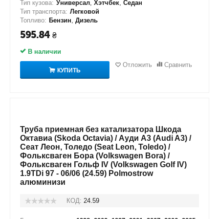
Тип кузова:
Универсал
,
Хэтчбек
,
Седан
Тип транспорта:
Легковой
Топливо:
Бензин
,
Дизель
595.84
₴
В наличии
Отложить
Сравнить
КУПИТЬ
Труба приемная без катализатора Шкода
Октавиа (Skoda Octavia) / Ауди А3 (Audi A3) /
Сеат Леон, Толедо (Seat Leon, Toledo) /
Фольксваген Бора (Volkswagen Bora) /
Фольксваген Гольф IV (Volkswagen Golf IV)
1.9TDi 97 - 06/06 (24.59) Polmostrow
алюминизи
КОД:
24.59