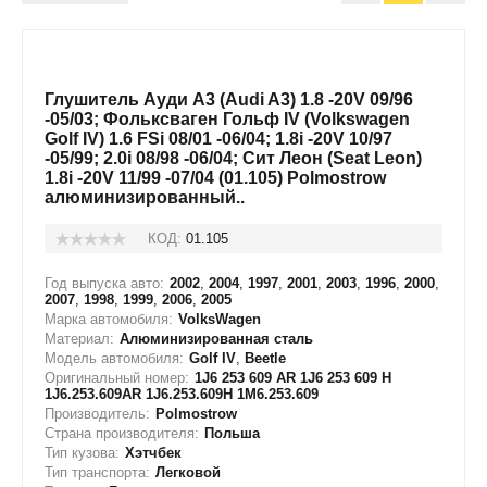
Глушитель Ауди А3 (Audi A3) 1.8 -20V 09/96
-05/03; Фольксваген Гольф IV (Volkswagen
Golf IV) 1.6 FSi 08/01 -06/04; 1.8i -20V 10/97
-05/99; 2.0i 08/98 -06/04; Сит Леон (Seat Leon)
1.8i -20V 11/99 -07/04 (01.105) Polmostrow
алюминизированный..
КОД:
01.105
Год выпуска авто:
2002
,
2004
,
1997
,
2001
,
2003
,
1996
,
2000
,
2007
,
1998
,
1999
,
2006
,
2005
Марка автомобиля:
VolksWagen
Материал:
Алюминизированная сталь
Модель автомобиля:
Golf IV
,
Beetle
Оригинальный номер:
1J6 253 609 AR 1J6 253 609 H
1J6.253.609AR 1J6.253.609H 1M6.253.609
Производитель:
Polmostrow
Страна производителя:
Польша
Тип кузова:
Хэтчбек
Тип транспорта:
Легковой