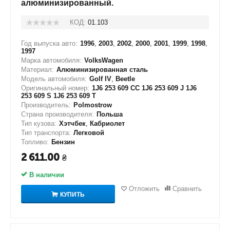
алюминизированный.
КОД:
01.103
Год выпуска авто:
1996
,
2003
,
2002
,
2000
,
2001
,
1999
,
1998
,
1997
Марка автомобиля:
VolksWagen
Материал:
Алюминизированная сталь
Модель автомобиля:
Golf IV
,
Beetle
Оригинальный номер:
1J6 253 609 CC 1J6 253 609 J 1J6
253 609 S 1J6 253 609 T
Производитель:
Polmostrow
Страна производителя:
Польша
Тип кузова:
Хэтчбек
,
Кабриолет
Тип транспорта:
Легковой
Топливо:
Бензин
2 611.00
₴
В наличии
Отложить
Сравнить
КУПИТЬ