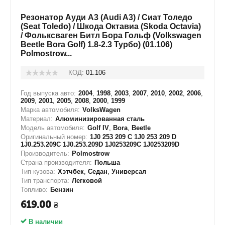
Резонатор Ауди А3 (Audi A3) / Сиат Толедо
(Seat Toledo) / Шкода Октавиа (Skoda Octavia)
/ Фольксваген Битл Бора Гольф (Volkswagen
Beetle Bora Golf) 1.8-2.3 Турбо) (01.106)
Polmostrow...
КОД:
01.106
Год выпуска авто:
2004
,
1998
,
2003
,
2007
,
2010
,
2002
,
2006
,
2009
,
2001
,
2005
,
2008
,
2000
,
1999
Марка автомобиля:
VolksWagen
Материал:
Алюминизированная сталь
Модель автомобиля:
Golf IV
,
Bora
,
Beetle
Оригинальный номер:
1J0 253 209 C 1J0 253 209 D
1J0.253.209C 1J0.253.209D 1J0253209C 1J0253209D
Производитель:
Polmostrow
Страна производителя:
Польша
Тип кузова:
Хэтчбек
,
Седан
,
Универсал
Тип транспорта:
Легковой
Топливо:
Бензин
619.00
₴
В наличии