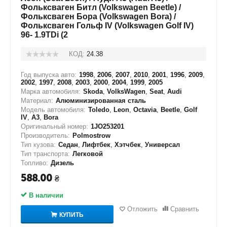
Фольксваген Битл (Volkswagen Beetle) /
Фольксваген Бора (Volkswagen Bora) /
Фольксваген Гольф IV (Volkswagen Golf IV)
96- 1.9TDi (2
КОД:
24.38
Год выпуска авто:
1998
,
2006
,
2007
,
2010
,
2001
,
1996
,
2009
,
2002
,
1997
,
2008
,
2003
,
2000
,
2004
,
1999
,
2005
Марка автомобиля:
Skoda
,
VolksWagen
,
Seat
,
Audi
Материал:
Алюминизированная сталь
Модель автомобиля:
Toledo
,
Leon
,
Octavia
,
Beetle
,
Golf
IV
,
A3
,
Bora
Оригинальный номер:
1JO253201
Производитель:
Polmostrow
Тип кузова:
Седан
,
Лифтбек
,
Хэтчбек
,
Универсал
Тип транспорта:
Легковой
Топливо:
Дизель
588.00
₴
В наличии
Отложить
Сравнить
КУПИТЬ