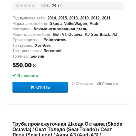
КОД:
24.72
Год выпуска авто:
2014
,
2015
,
2013
,
2010
,
2012
,
2011
Марка автомобиля:
Skoda
,
VolksWagen
,
Audi
Материал:
Алюминизированная сталь
Модель автомобиля:
Golf VI
,
Octavia
,
A3 Sportback
,
A3
Производитель:
Polmostrow
Тип кузова:
Хэтчбек
Тип транспорта:
Легковой
Топливо:
Бензин
550.00
₴
В наличии
Отложить
Сравнить
КУПИТЬ
Труба промежуточная Шкода Октавиа (Skoda
Octavia) / Сеат Толедо (Seat Toledo) / Сеат
Леон (Seat Leon) / Ауди А3 (Audi A3) /