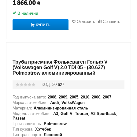
1 866.00
₴
В наличии
Отложить
Сравнить
КУПИТЬ
Труба приемная Фольксваген Гольф V
(Volkswagen Golf V) 2.0 TDi 05 - (30.627)
Polmostrow алюминизированный
КОД:
30.627
Год выпуска авто:
2008
,
2009
,
2005
,
2010
,
2006
,
2007
Марка автомобиля:
Audi
,
VolksWagen
Материал:
Алюминизированная сталь
Модель автомобиля:
A3
,
Golf V
,
Touran
,
A3 Sportback
,
Passat
Производитель:
Polmostrow
Тип кузова:
Хэтчбек
Тип транспорта:
Легковой