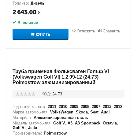
Топливо:
Дизель
2 643.00
₴
В наличии
Отложить
Сравнить
КУПИТЬ
Труба приемная Фольксваген Гольф VI
(Volkswagen Golf VI) 1.2 09-12 (24.73)
Polmostrow алюминизированный
КОД:
24.73
Год выпуска авто:
2011
,
2010
,
2009
,
2008
,
2007
,
2013
,
2012
Марка автомобиля:
VolksWagen
,
Skoda
,
Seat
,
Audi
Материал:
Алюминизированная сталь
Модель автомобиля:
Golf V
,
A3
,
A3 Sportback
,
Octavia
,
Golf VI
,
Jetta
Производитель:
Polmostrow