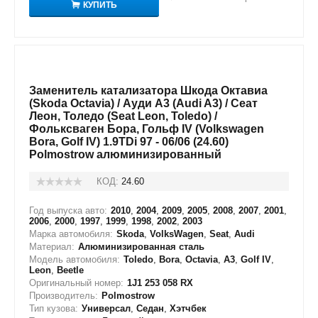
КУПИТЬ
Заменитель катализатора Шкода Октавиа
(Skoda Octavia) / Ауди А3 (Audi A3) / Сеат
Леон, Толедо (Seat Leon, Toledo) /
Фольксваген Бора, Гольф IV (Volkswagen
Bora, Golf IV) 1.9TDi 97 - 06/06 (24.60)
Polmostrow алюминизированный
КОД:
24.60
Год выпуска авто:
2010
,
2004
,
2009
,
2005
,
2008
,
2007
,
2001
,
2006
,
2000
,
1997
,
1999
,
1998
,
2002
,
2003
Марка автомобиля:
Skoda
,
VolksWagen
,
Seat
,
Audi
Материал:
Алюминизированная сталь
Модель автомобиля:
Toledo
,
Bora
,
Octavia
,
A3
,
Golf IV
,
Leon
,
Beetle
Оригинальный номер:
1J1 253 058 RX
Производитель:
Polmostrow
Тип кузова:
Универсал
,
Седан
,
Хэтчбек