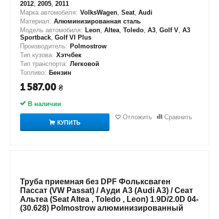
2012
,
2005
,
2011
Марка автомобиля:
VolksWagen
,
Seat
,
Audi
Материал:
Алюминизированная сталь
Модель автомобиля:
Leon
,
Altea
,
Toledo
,
A3
,
Golf V
,
A3
Sportback
,
Golf VI Plus
Производитель:
Polmostrow
Тип кузова:
Хэтчбек
Тип транспорта:
Легковой
Топливо:
Бензин
1 587.00
₴
В наличии
Отложить
Сравнить
КУПИТЬ
Труба приемная без DPF Фольксваген
Пассат (VW Passat) / Ауди А3 (Audi A3) / Сеат
Альтеа (Seat Altea , Toledo , Leon) 1.9D/2.0D 04-
(30.628) Polmostrow алюминизированный