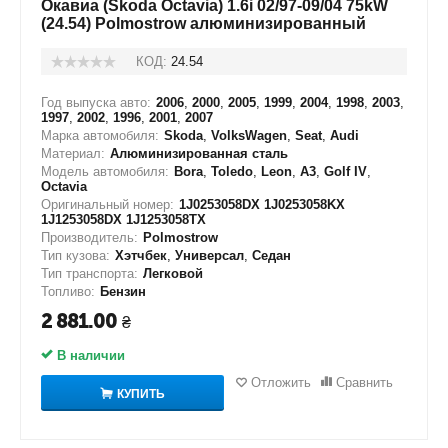
Окавиа (Skoda Octavia) 1.6i 02/97-09/04 75kW
(24.54) Polmostrow алюминизированный
КОД:
24.54
Год выпуска авто:
2006
,
2000
,
2005
,
1999
,
2004
,
1998
,
2003
,
1997
,
2002
,
1996
,
2001
,
2007
Марка автомобиля:
Skoda
,
VolksWagen
,
Seat
,
Audi
Материал:
Алюминизированная сталь
Модель автомобиля:
Bora
,
Toledo
,
Leon
,
A3
,
Golf IV
,
Octavia
Оригинальный номер:
1J0253058DX 1J0253058KX
1J1253058DX 1J1253058TX
Производитель:
Polmostrow
Тип кузова:
Хэтчбек
,
Универсал
,
Седан
Тип транспорта:
Легковой
Топливо:
Бензин
2 881.00
₴
В наличии
Отложить
Сравнить
КУПИТЬ