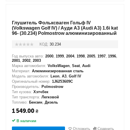
Глушитель Фольксваген Гольф IV
(Volkswagen Golf IV) / Ауди А3 (Audi A3) 1.6i kat
96- (30.234) Polmostrow алюминизированный
КОД:
30.234
Год выпуска авто:
2000
,
1999
,
2004
,
1998
,
2005
,
1997
,
1996
,
2001
,
2002
,
2003
Марка автомобиля:
VolksWagen
,
Seat
,
Audi
Материал:
Алюминизированная сталь
Модель автомобиля:
Leon
,
A3
,
Golf IV
Оригинальный номер:
1J6253609C
Производитель:
Polmostrow
Тип кузова:
Хэтчбек
Тип транспорта:
Легковой
Топливо:
Бензин
,
Дизель
1 549.00
₴
В наличии
Отложить
Сравнить