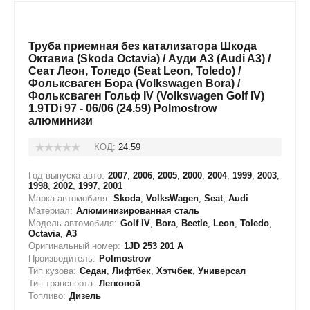
Труба приемная без катализатора Шкода
Октавиа (Skoda Octavia) / Ауди А3 (Audi A3) /
Сеат Леон, Толедо (Seat Leon, Toledo) /
Фольксваген Бора (Volkswagen Bora) /
Фольксваген Гольф IV (Volkswagen Golf IV)
1.9TDi 97 - 06/06 (24.59) Polmostrow
алюминизи
КОД:
24.59
Год выпуска авто:
2007
,
2006
,
2005
,
2000
,
2004
,
1999
,
2003
,
1998
,
2002
,
1997
,
2001
Марка автомобиля:
Skoda
,
VolksWagen
,
Seat
,
Audi
Материал:
Алюминизированная сталь
Модель автомобиля:
Golf IV
,
Bora
,
Beetle
,
Leon
,
Toledo
,
Octavia
,
A3
Оригинальный номер:
1JD 253 201 A
Производитель:
Polmostrow
Тип кузова:
Седан
,
Лифтбек
,
Хэтчбек
,
Универсал
Тип транспорта:
Легковой
Топливо:
Дизель