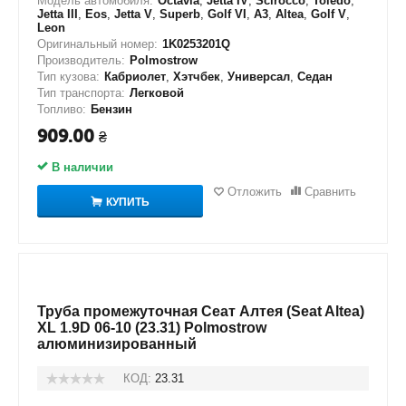
Модель автомобиля:
Octavia
,
Jetta IV
,
Scirocco
,
Toledo
,
Jetta III
,
Eos
,
Jetta V
,
Superb
,
Golf VI
,
A3
,
Altea
,
Golf V
,
Leon
Оригинальный номер:
1K0253201Q
Производитель:
Polmostrow
Тип кузова:
Кабриолет
,
Хэтчбек
,
Универсал
,
Седан
Тип транспорта:
Легковой
Топливо:
Бензин
909.00
₴
В наличии
Отложить
Сравнить
КУПИТЬ
Труба промежуточная Сеат Алтея (Seat Altea)
XL 1.9D 06-10 (23.31) Polmostrow
алюминизированный
КОД:
23.31