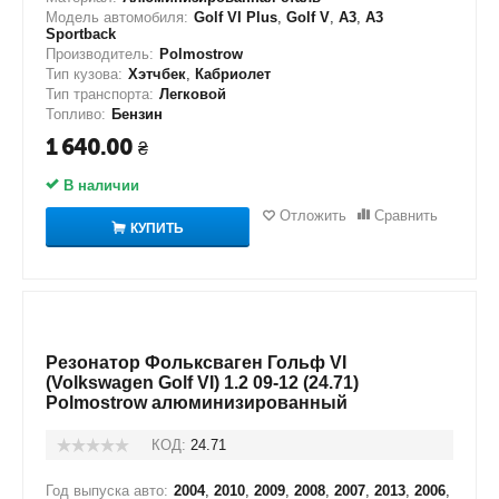
Модель автомобиля:
Golf VI Plus
,
Golf V
,
A3
,
A3
Sportback
Производитель:
Polmostrow
Тип кузова:
Хэтчбек
,
Кабриолет
Тип транспорта:
Легковой
Топливо:
Бензин
1 640.00
₴
В наличии
Отложить
Сравнить
КУПИТЬ
Резонатор Фольксваген Гольф VI
(Volkswagen Golf VI) 1.2 09-12 (24.71)
Polmostrow алюминизированный
КОД:
24.71
Год выпуска авто:
2004
,
2010
,
2009
,
2008
,
2007
,
2013
,
2006
,