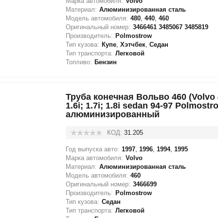
Марка автомобиля:
Volvo
Материал:
Алюминизированная сталь
Модель автомобиля:
480
,
440
,
460
Оригинальный номер:
3466461 3485067 3485819
Производитель:
Polmostrow
Тип кузова:
Купе
,
Хэтчбек
,
Седан
Тип транспорта:
Легковой
Топливо:
Бензин
Труба конечная Вольво 460 (Volvo 4
1.6i; 1.7i; 1.8i sedan 94-97 Polmostr
алюминизированный
КОД:
31.205
Год выпуска авто:
1997
,
1996
,
1994
,
1995
Марка автомобиля:
Volvo
Материал:
Алюминизированная сталь
Модель автомобиля:
460
Оригинальный номер:
3466699
Производитель:
Polmostrow
Тип кузова:
Седан
Тип транспорта:
Легковой