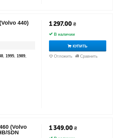
Volvo 440)
1 297.00
₴
В наличии
КУПИТЬ
88
,
1995
,
1989
,
Отложить
Сравнить
60 (Volvo
1 349.00
₴
 HB/SDN