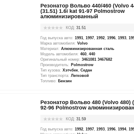
Резонатор Вольво 440/460 (Volvo 4
(31.51) 1.6i kat 91-97 Polmostrow
алюминизированный
КОД:
31.51
Год выпуска авто:
1991
,
1997
,
1992
,
1996
,
1993
,
19
Марка автомобиля:
Volvo
Материал:
Алюминизированная сталь
Модель автомобиля:
460
,
440
Оригинальный номер:
3461081 3467682
Производитель:
Polmostrow
Тип кузова:
Хэтчбек
,
Седан
Тип транспорта:
Легковой
Топливо:
Бензин
Резонатор Вольво 480 (Volvo 480) (3
92-96 Polmostrow алюминизирова
КОД:
31.59
Год выпуска авто:
1992
,
1997
,
1993
,
1996
,
1994
,
19