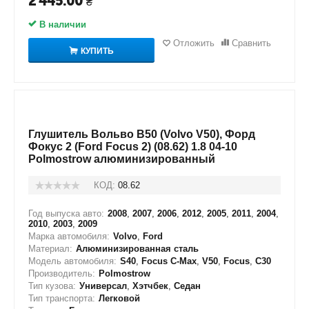
2 445.00
₴
В наличии
Отложить
Сравнить
КУПИТЬ
Глушитель Вольво В50 (Volvo V50), Форд
Фокус 2 (Ford Focus 2) (08.62) 1.8 04-10
Polmostrow алюминизированный
КОД:
08.62
Год выпуска авто:
2008
,
2007
,
2006
,
2012
,
2005
,
2011
,
2004
,
2010
,
2003
,
2009
Марка автомобиля:
Volvo
,
Ford
Материал:
Алюминизированная сталь
Модель автомобиля:
S40
,
Focus C-Max
,
V50
,
Focus
,
C30
Производитель:
Polmostrow
Тип кузова:
Универсал
,
Хэтчбек
,
Седан
Тип транспорта:
Легковой