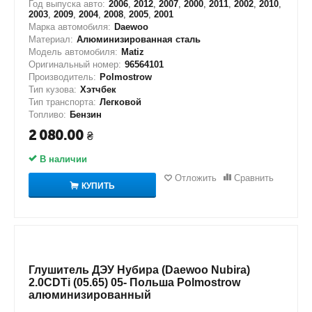
Год выпуска авто:
2006
,
2012
,
2007
,
2000
,
2011
,
2002
,
2010
,
2003
,
2009
,
2004
,
2008
,
2005
,
2001
Марка автомобиля:
Daewoo
Материал:
Алюминизированная сталь
Модель автомобиля:
Matiz
Оригинальный номер:
96564101
Производитель:
Polmostrow
Тип кузова:
Хэтчбек
Тип транспорта:
Легковой
Топливо:
Бензин
2 080.00
₴
В наличии
Отложить
Сравнить
КУПИТЬ
Глушитель ДЭУ Нубира (Daewoo Nubira)
2.0CDTi (05.65) 05- Польша Polmostrow
алюминизированный