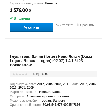
Страна производителя:
Польша
2 576.00
₴
В наличии
Отложить
Сравнить
КУПИТЬ
Глушитель Дачия Логан / Рено Логан (Dacia
Logan/ Renault Logan) (02.07) 1.4/1.6i 03
Polmostrow
КОД:
02.07
Год выпуска авто:
2012
,
2004
,
2008
,
2011
,
2003
,
2007
,
2006
,
2010
,
2005
,
2009
Марка автомобиля:
Renault
,
Dacia
Материал:
Алюминизированная сталь
Модель автомобиля:
Logan
,
Sandero
Оригинальный номер:
60.01.547.676 6001547676