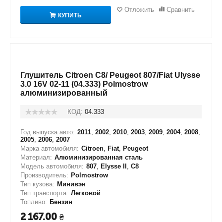
Отложить
Сравнить
КУПИТЬ
Глушитель Citroen C8/ Peugeot 807/Fiat Ulysse
3.0 16V 02-11 (04.333) Polmostrow
алюминизированный
КОД:
04.333
Год выпуска авто:
2011
,
2002
,
2010
,
2003
,
2009
,
2004
,
2008
,
2005
,
2006
,
2007
Марка автомобиля:
Citroen
,
Fiat
,
Peugeot
Материал:
Алюминизированная сталь
Модель автомобиля:
807
,
Elysse II
,
C8
Производитель:
Polmostrow
Тип кузова:
Минивэн
Тип транспорта:
Легковой
Топливо:
Бензин
2 167.00
₴