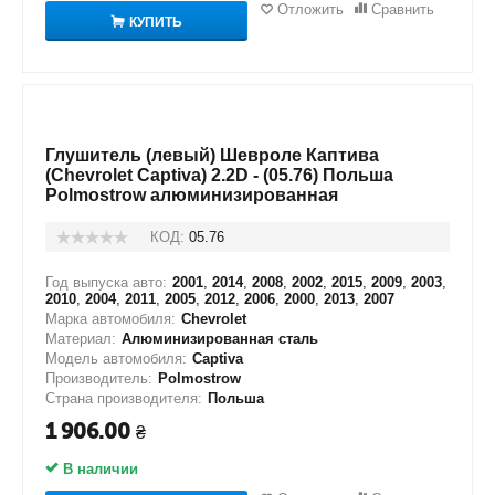
Отложить
Сравнить
КУПИТЬ
Глушитель (левый) Шевроле Каптива
(Chevrolet Captiva) 2.2D - (05.76) Польша
Polmostrow алюминизированная
КОД:
05.76
Год выпуска авто:
2001
,
2014
,
2008
,
2002
,
2015
,
2009
,
2003
,
2010
,
2004
,
2011
,
2005
,
2012
,
2006
,
2000
,
2013
,
2007
Марка автомобиля:
Chevrolet
Материал:
Алюминизированная сталь
Модель автомобиля:
Captiva
Производитель:
Polmostrow
Страна производителя:
Польша
1 906.00
₴
В наличии