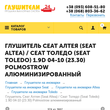
+38 (093) 608-51-80
+38 (068) 803-36-62
Контакты
Перезвонить
0
КАТАЛОГ
ТОВАРОВ
ГЛУШИТЕЛЬ СЕАТ АЛТЕЯ (SEAT
ALTEA) / СЕАТ ТОЛЕДО (SEAT
TOLEDO) 1.9D 04-10 (23.30)
POLMOSTROW
АЛЮМИНИЗИРОВАННЫЙ
Главная
Глушители на иномарки
Глушители на иномарки Seat
Глушители на иномарки Altea
Глушители на иномарки Toledo
Глушитель Сеат Алтея (Seat Altea) / Сеат Толедо (Seat Toledo)
1.9D 04-10 (23.30) Polmostrow алюминизированный
974
из
3662