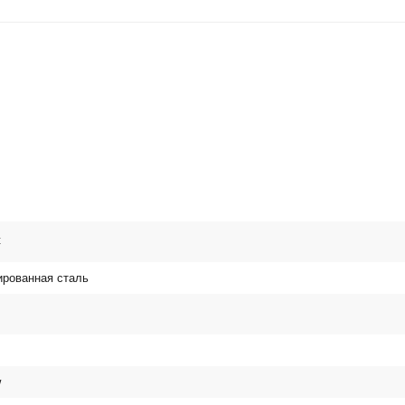
t
рованная сталь
w