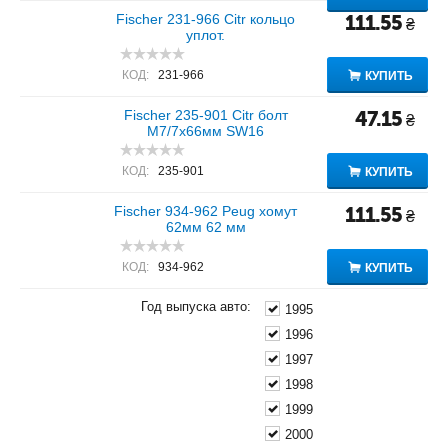
Fischer 231-966 Citr кольцо
111.55
₴
уплот.
КОД:
231-966
КУПИТЬ
Fischer 235-901 Citr болт
47.15
₴
M7/7x66мм SW16
КОД:
235-901
КУПИТЬ
Fischer 934-962 Peug хомут
111.55
₴
62мм 62 мм
КОД:
934-962
КУПИТЬ
Год выпуска авто:
1995
1996
1997
1998
1999
2000