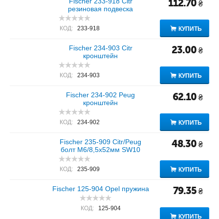
Fischer 233-918 Citr
112.70
₴
резиновая подвеска
КОД:
233-918
КУПИТЬ
Fischer 234-903 Citr
23.00
₴
кронштейн
КОД:
234-903
КУПИТЬ
Fischer 234-902 Peug
62.10
₴
кронштейн
КОД:
234-902
КУПИТЬ
Fischer 235-909 Citr/Peug
48.30
₴
болт M6/8,5x52мм SW10
КОД:
235-909
КУПИТЬ
Fischer 125-904 Opel пружина
79.35
₴
КОД:
125-904
КУПИТЬ