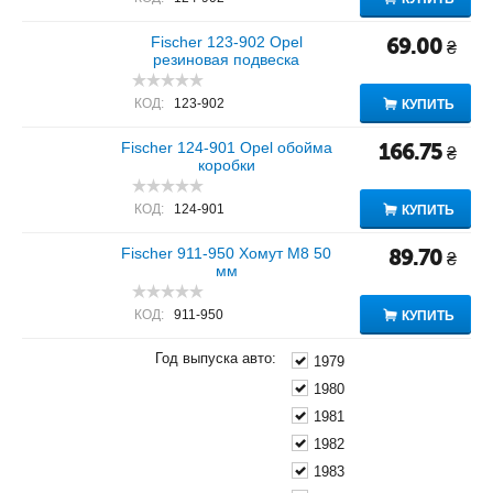
Fischer 123-902 Opel
69.00
₴
резиновая подвеска
КОД:
123-902
КУПИТЬ
Fischer 124-901 Opel обойма
166.75
₴
коробки
КОД:
124-901
КУПИТЬ
Fischer 911-950 Хомут M8 50
89.70
₴
мм
КОД:
911-950
КУПИТЬ
Год выпуска авто:
1979
1980
1981
1982
1983