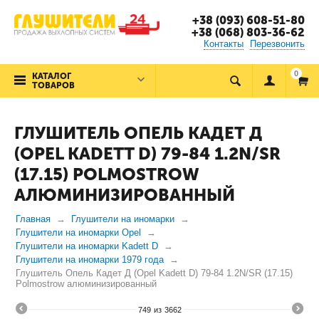
+38 (093) 608-51-80
+38 (068) 803-36-62
Контакты
Перезвонить
0
КАТАЛОГ
ТОВАРОВ
ГЛУШИТЕЛЬ ОПЕЛЬ КАДЕТ Д
(OPEL KADETT D) 79-84 1.2N/SR
(17.15) POLMOSTROW
АЛЮМИНИЗИРОВАННЫЙ
Главная
Глушители на иномарки
Глушители на иномарки Opel
Глушители на иномарки Kadett D
Глушители на иномарки 1979 года
Глушитель Опель Кадет Д (Opel Kadett D) 79-84 1.2N/SR (17.15)
Polmostrow алюминизированный
749
из
3662