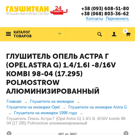
+38 (093) 608-51-80
+38 (068) 803-36-62
Контакты
Перезвонить
0
КАТАЛОГ
ТОВАРОВ
ГЛУШИТЕЛЬ ОПЕЛЬ АСТРА Г
(OPEL ASTRA G) 1.4/1.6I -8/16V
KOMBI 98-04 (17.295)
POLMOSTROW
АЛЮМИНИЗИРОВАННЫЙ
Главная
Глушители на иномарки
Глушители на иномарки Opel
Глушители на иномарки Astra G
Глушители на иномарки 1998 года
Глушитель Опель Астра Г (Opel Astra G) 1.4/1.6i -8/16V kombi 98-
04 (17.295) Polmostrow алюминизированный
687
из
3662