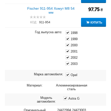
Fischer 911-954 Хомут M8 54
97.75
₴
мм
КОД:
911-954
КУПИТЬ
Год выпуска авто:
1998
1999
2000
2001
2002
2003
Марка автомобиля:
Opel
Материал:
Алюминизированная
сталь
Модель
Astra G
автомобиля:
Оригинальный
24422994 24423003