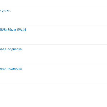
 уплот.
 M8/8x59мм SW14
овая подвеска
овая подвеска