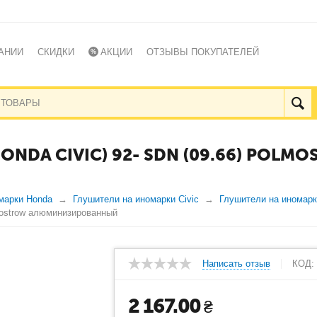
АНИИ
СКИДКИ
АКЦИИ
ОТЗЫВЫ ПОКУПАТЕЛЕЙ
NDA CIVIC) 92- SDN (09.66) POLM
марки Honda
Глушители на иномарки Civic
Глушители на иномарк
lmostrow алюминизированный
Написать отзыв
КОД:
2 167.00
₴