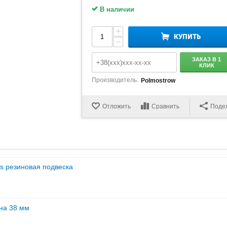
В наличии
+
КУПИТЬ
−
ЗАКАЗ В 1
КЛИК
Производитель:
Polmostrow
Отложить
Сравнить
Поде
s резиновая подвеска
на 38 мм