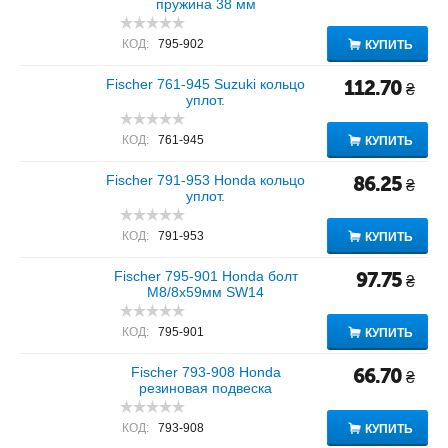
пружина 38 мм
КОД:
795-902
КУПИТЬ
Fischer 761-945 Suzuki кольцо
112.70
₴
уплот.
КОД:
761-945
КУПИТЬ
Fischer 791-953 Honda кольцо
86.25
₴
уплот.
КОД:
791-953
КУПИТЬ
Fischer 795-901 Honda болт
97.75
₴
M8/8x59мм SW14
КОД:
795-901
КУПИТЬ
Fischer 793-908 Honda
66.70
₴
резиновая подвеска
КОД:
793-908
КУПИТЬ