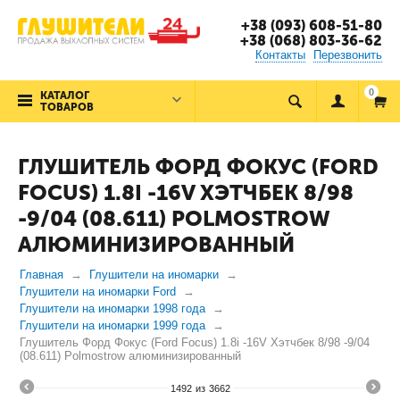
+38 (093) 608-51-80
+38 (068) 803-36-62
Контакты
Перезвонить
0
КАТАЛОГ
ТОВАРОВ
ГЛУШИТЕЛЬ ФОРД ФОКУС (FORD
FOCUS) 1.8I -16V ХЭТЧБЕК 8/98
-9/04 (08.611) POLMOSTROW
АЛЮМИНИЗИРОВАННЫЙ
Главная
Глушители на иномарки
Глушители на иномарки Ford
Глушители на иномарки 1998 года
Глушители на иномарки 1999 года
Глушитель Форд Фокус (Ford Focus) 1.8i -16V Хэтчбек 8/98 -9/04
(08.611) Polmostrow алюминизированный
1492
из
3662