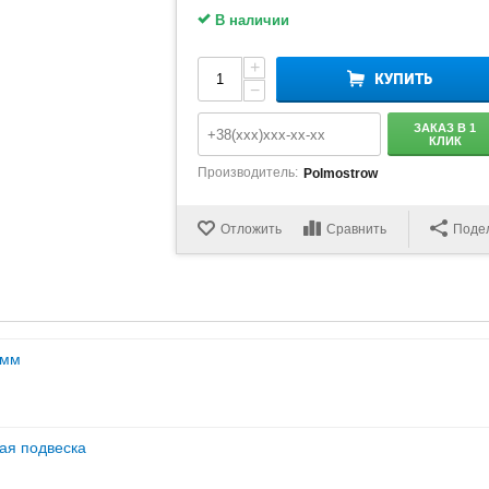
В наличии
+
КУПИТЬ
−
ЗАКАЗ В 1
КЛИК
Производитель:
Polmostrow
Отложить
Сравнить
Поде
 мм
вая подвеска