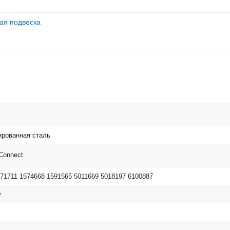
вая подвеска
рованная сталь
 Connect
71711 1574668 1591565 5011669 5018197 6100887
w