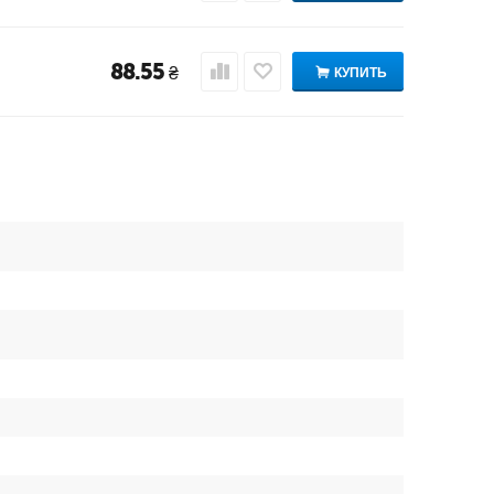
88.55
₴
КУПИТЬ