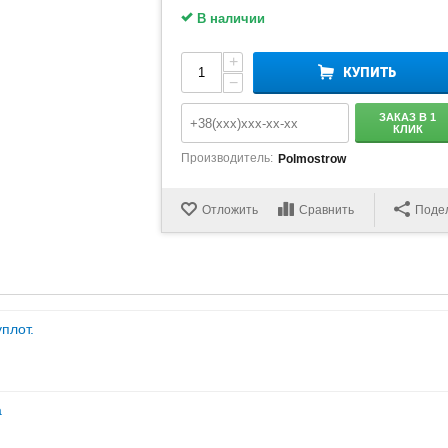
В наличии
+
КУПИТЬ
−
ЗАКАЗ В 1
КЛИК
Производитель:
Polmostrow
Отложить
Сравнить
Поде
уплот.
а