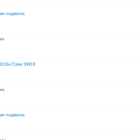
вая подвеска
ка
M10/15x71мм SW18
ка
вая подвеска