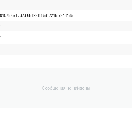
01078 6717323 6812218 6812219 7243486
w
к
Сообщения не найдены