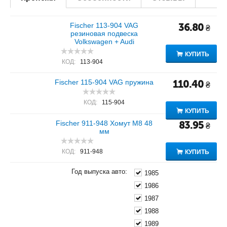
Fischer 113-904 VAG
36.80
₴
резиновая подвеска
Volkswagen + Audi
КУПИТЬ
КОД:
113-904
Fischer 115-904 VAG пружина
110.40
₴
КОД:
115-904
КУПИТЬ
Fischer 911-948 Хомут M8 48
83.95
₴
мм
КОД:
911-948
КУПИТЬ
Год выпуска авто:
1985
1986
1987
1988
1989