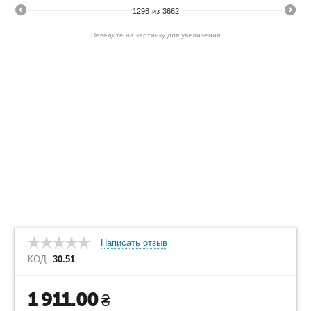
1298
из
3662
Наведите на картинку для увеличения
Написать отзыв
КОД:
30.51
1 911.00
₴